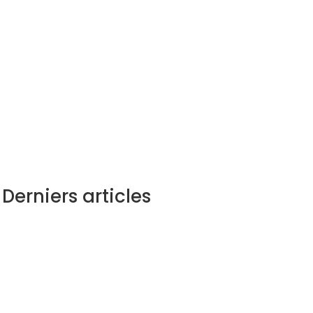
Derniers articles
Marc Arnulf
e Delisting SEO et une pratique qui consiste à supprimer de 
eb d'un annuaire ou de l'index d'un moteur de...