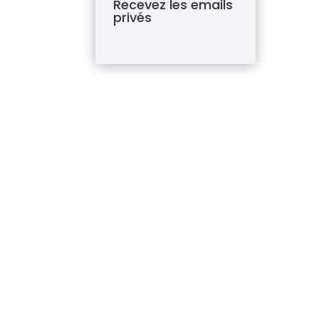
Recevez les emails
privés
L
s
L
e