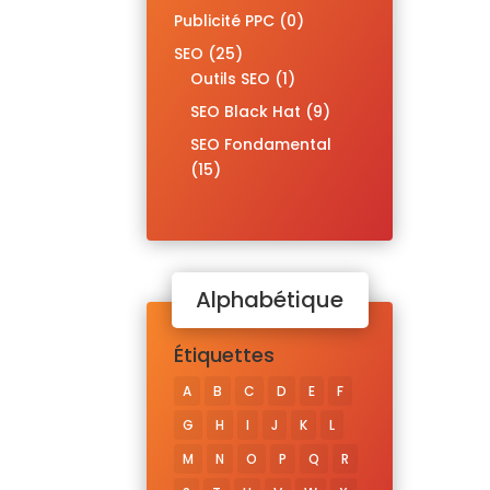
Publicité PPC
(0)
SEO
(25)
Outils SEO
(1)
SEO Black Hat
(9)
SEO Fondamental
(15)
Alphabétique
Étiquettes
A
B
C
D
E
F
G
H
I
J
K
L
M
N
O
P
Q
R