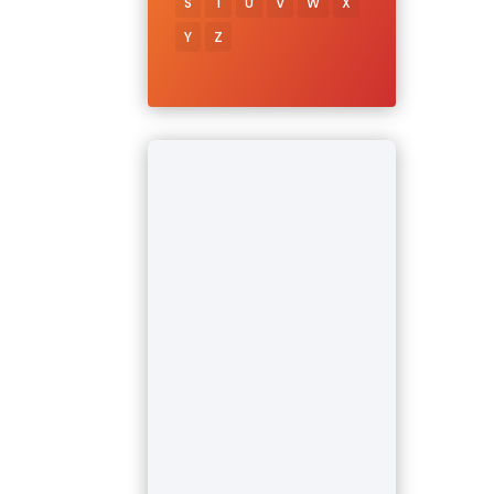
S
T
U
V
W
X
Y
Z
L
u