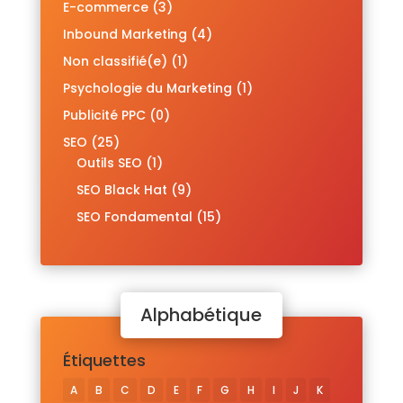
E-commerce
(3)
Inbound Marketing
(4)
Non classifié(e)
(1)
Psychologie du Marketing
(1)
Publicité PPC
(0)
SEO
(25)
Outils SEO
(1)
SEO Black Hat
(9)
SEO Fondamental
(15)
Alphabétique
Étiquettes
A
B
C
D
E
F
G
H
I
J
K