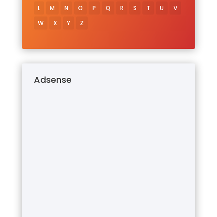
L
M
N
O
P
Q
R
S
T
U
V
W
X
Y
Z
Adsense