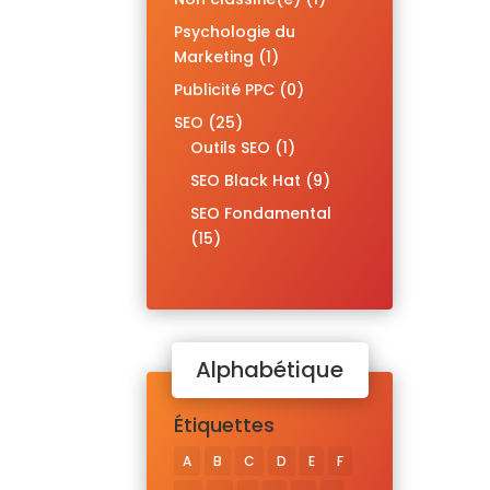
Psychologie du
Marketing
(1)
Publicité PPC
(0)
SEO
(25)
Outils SEO
(1)
SEO Black Hat
(9)
SEO Fondamental
(15)
Alphabétique
Étiquettes
A
B
C
D
E
F