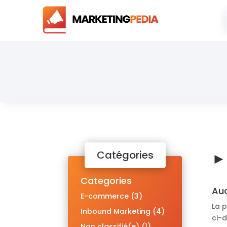
Catégories
Categories
Auc
E-commerce
(3)
La p
Inbound Marketing
(4)
ci-d
Non classifié(e)
(1)