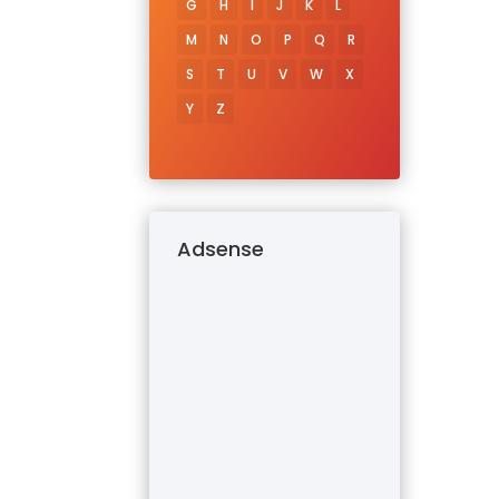
G
H
I
J
K
L
M
N
O
P
Q
R
S
T
U
V
W
X
Y
Z
Adsense